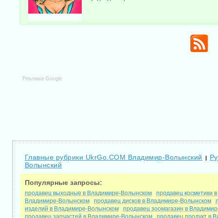
Реклама Google
Главные рубрики UkrGo.COM Владимир-Волынский
Ру
|
Волынский
Популярные запросы:
продавец выходные в Владимире-Волынском
продавец косметики 
Владимире-Волынском
продавец дисков в Владимире-Волынском
изделий в Владимире-Волынском
продавец зоомагазин в Владими
продавец запчастей в Владимире-Волынском
продавец продукт в 