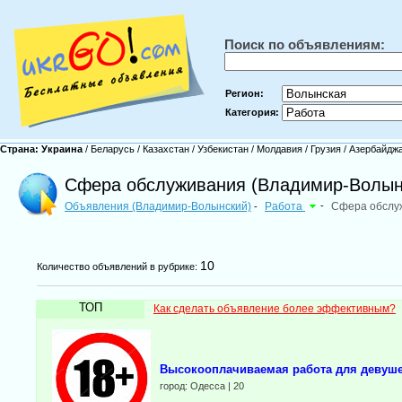
Поиск по объявлениям:
Регион:
Категория:
Страна:
Украина
/
Беларусь
/
Казахстан
/
Узбекистан
/
Молдавия
/
Грузия
/
Азербайдж
Сфера обслуживания (Владимир-Волын
Объявления (Владимир-Волынский)
Работа
-
Сфера обслу
-
10
Количество объявлений в рубрике:
ТОП
Как сделать объявление более эффективным?
Выcокооплачиваeмая работа для девуше
город: Одесса | 20