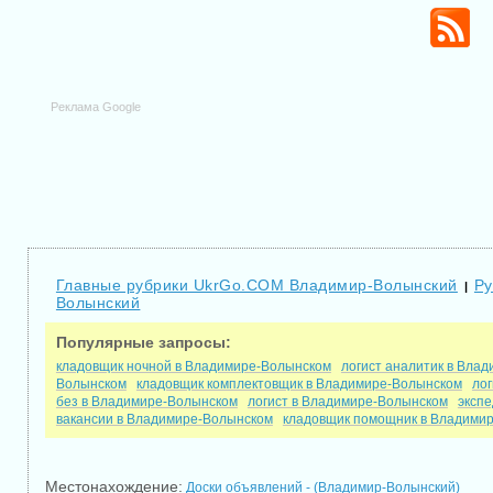
Реклама Google
Главные рубрики UkrGo.COM Владимир-Волынский
Ру
|
Волынский
Популярные запросы:
кладовщик ночной в Владимире-Волынском
логист аналитик в Вла
Волынском
кладовщик комплектовщик в Владимире-Волынском
ло
без в Владимире-Волынском
логист в Владимире-Волынском
эксп
вакансии в Владимире-Волынском
кладовщик помощник в Владими
Местонахождение:
Доски объявлений - (Владимир-Волынский)