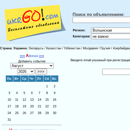
Поиск по объявлениям:
Регион:
Категория:
Страна:
Украина
/
Беларусь
/
Казахстан
/
Узбекистан
/
Молдавия
/
Грузия
/
Азербайдж
А
<<<
фиша
>>>
Введите email указаный при регистрац
Добавить событие
Пн
Вт
Ср
Чт
Пт
Сб
Вс
1
2
3
4
5
6
7
8
9
10
11
12
13
14
15
16
17
18
19
20
21
22
23
24
25
26
27
28
29
30
31