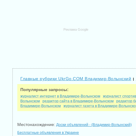
Реклама Google
Главные рубрики UkrGo.COM Владимир-Волынский
|
Популярные запросы:
журналист интернет в Владимире-Волынском
журналист спорти
Волынском
редактор сайта в Владимире-Волынском
редактор 
Владимире-Волынском
журналист газета в Владимире-Волынск
Местонахождение:
Доски объявлений - (Владимир-Волынский)
Бесплатные объявления в Украине