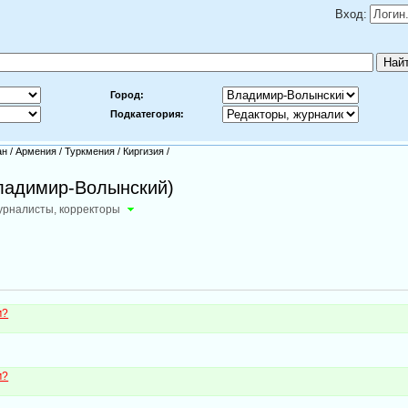
Вход:
Город:
Подкатегория:
ан
/
Армения
/
Туркмения
/
Киргизия
/
Владимир-Волынский)
урналисты, корректоры
м?
м?