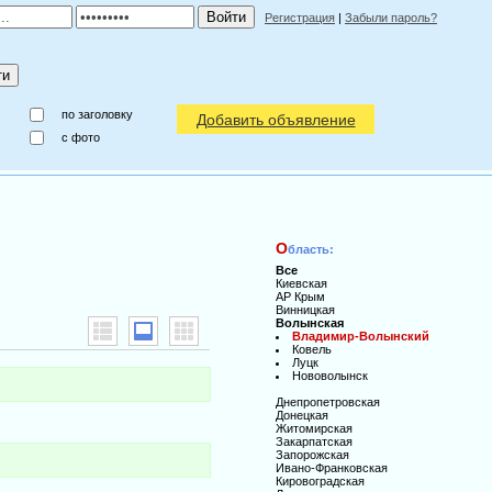
Регистрация
|
Забыли пароль?
по заголовку
Добавить объявление
c фото
О
бласть:
Все
Киевская
АР Крым
Винницкая
Волынская
Владимир-Волынский
Ковель
Луцк
Нововолынск
Днепропетровская
Донецкая
Житомирская
Закарпатская
Запорожская
Ивано-Франковская
Кировоградская