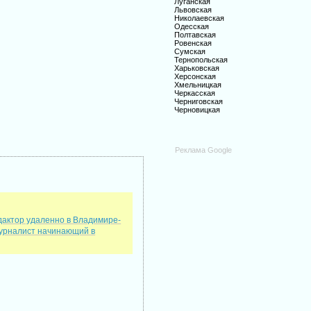
Луганская
Львовская
Николаевская
Одесская
Полтавская
Ровенская
Сумская
Тернопольская
Харьковская
Херсонская
Хмельницкая
Черкасская
Черниговская
Черновицкая
Реклама Google
дактор удаленно в Владимире-
урналист начинающий в