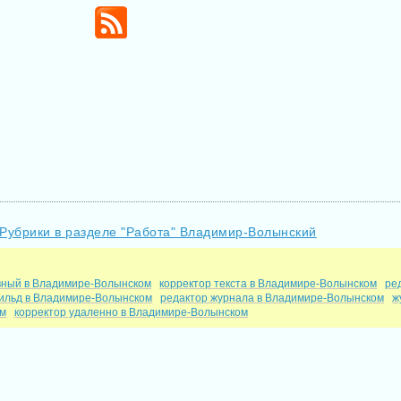
Рубрики в разделе "Работа" Владимир-Волынский
вный в Владимире-Волынском
корректор текста в Владимире-Волынском
ре
бильд в Владимире-Волынском
редактор журнала в Владимире-Волынском
ж
ом
корректор удаленно в Владимире-Волынском