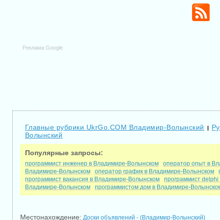
Реклама Google
Главные рубрики UkrGo.COM Владимир-Волынский
Ру
|
Волынский
Популярные запросы:
программист инженер в Владимире-Волынском
оператор опыт в В
Владимире-Волынском
оператор график в Владимире-Волынском
программист вакансия в Владимире-Волынском
программист delph
Владимире-Волынском
программистом дом в Владимире-Волынско
Местонахождение:
Доски объявлений - (Владимир-Волынский)