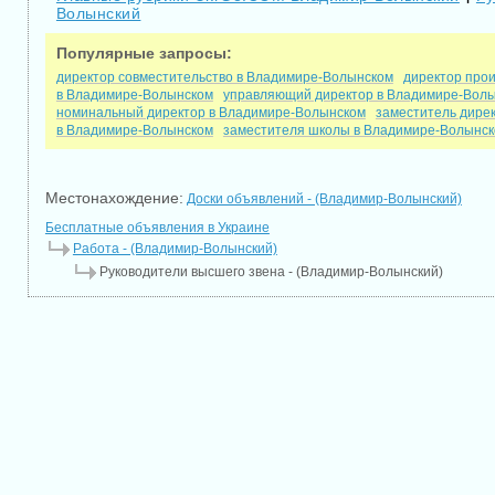
Волынский
Популярные запросы:
директор совместительство в Владимире-Волынском
директор про
в Владимире-Волынском
управляющий директор в Владимире-Вол
номинальный директор в Владимире-Волынском
заместитель дире
в Владимире-Волынском
заместителя школы в Владимире-Волынс
Местонахождение:
Доски объявлений - (Владимир-Волынский)
Бесплатные объявления в Украине
Работа - (Владимир-Волынский)
Руководители высшего звена - (Владимир-Волынский)