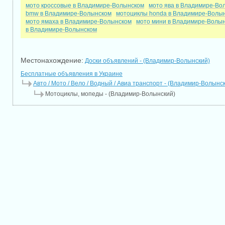
мото кроссовые в Владимире-Волынском
мото ява в Владимире-Во
bmw в Владимире-Волынском
мотоциклы honda в Владимире-Волы
мото ямаха в Владимире-Волынском
мото мини в Владимире-Волы
в Владимире-Волынском
Местонахождение:
Доски объявлений - (Владимир-Волынский)
Бесплатные объявления в Украине
Авто / Мото / Вело / Водный / Авиа транспорт - (Владимир-Волынс
Мотоциклы, мопеды - (Владимир-Волынский)