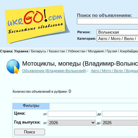
Поиск по объявлениям:
Регион:
Категория:
Страна:
Украина
/
Беларусь
/
Казахстан
/
Узбекистан
/
Молдавия
/
Грузия
/
Азербайдж
Мотоциклы, мопеды (Владимир-Волынс
Объявления (Владимир-Волынский)
Авто / Мото / Вело / Водн
-
0
Количество объявлений в рубрике:
Фильтры
Цена:
от
до
Год выпуска:
от
до