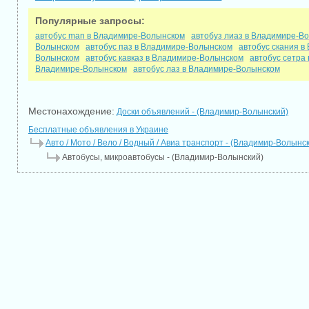
Популярные запросы:
автобус man в Владимире-Волынском
автобуз лиаз в Владимире-В
Волынском
автобус паз в Владимире-Волынском
автобус скания 
Волынском
автобус кавказ в Владимире-Волынском
автобус сетра
Владимире-Волынском
автобус лаз в Владимире-Волынском
Местонахождение:
Доски объявлений - (Владимир-Волынский)
Бесплатные объявления в Украине
Авто / Мото / Вело / Водный / Авиа транспорт - (Владимир-Волынс
Автобусы, микроавтобусы - (Владимир-Волынский)