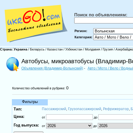
Поиск по объявлениям:
Регион:
Категория:
Страна:
Украина
/
Беларусь
/
Казахстан
/
Узбекистан
/
Молдавия
/
Грузия
/
Азербайдж
Автобусы, микроавтобусы (Владимир-В
Объявления (Владимир-Волынский)
Авто / Мото / Вело / Водн
-
0
Количество объявлений в рубрике:
Фильтры
Тип:
Пассажирский
Грузопассажирский
Рефрижератор
Б
,
,
,
Цена:
от
до
Год выпуска:
от
до