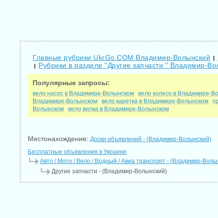
Главные рубрики UkrGo.COM Владимир-Волынский
|
Рубрики в разделе "Другие запчасти " Владимир-В
|
Популярные запросы:
вело насос в Владимире-Волынском
вело колесо в Владимире-В
Владимире-Волынском
вело каретка в Владимире-Волынском
п
Волынском
вело вилка в Владимире-Волынском
Местонахождение:
Доски объявлений - (Владимир-Волынский)
Бесплатные объявления в Украине
Авто / Мото / Вело / Водный / Авиа транспорт - (Владимир-Волы
Другие запчасти - (Владимир-Волынский)