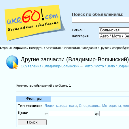
Поиск по объявлениям:
Регион:
Категория:
Страна:
Украина
/
Беларусь
/
Казахстан
/
Узбекистан
/
Молдавия
/
Грузия
/
Азербайдж
Другие запчасти (Владимир-Волынский)
Объявления (Владимир-Волынский)
Авто / Мото / Вело / Водн
-
1
Количество объявлений в рубрике:
Фильтры
Тип техники:
Лодки, катера, яхты
Спецтехника
Мотоциклы, мо
,
,
Цена:
от
до