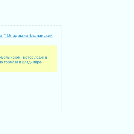
порт" Владимир-Волынский
е-Волынском
мотор лодки в
ло тормоза в Владимире-