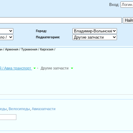
Вход:
Город:
Подкатегория:
ан
/
Армения
/
Туркмения
/
Киргизия
/
ый / Авиа транспорт
-
Другие запчасти
педы
Велосипеды
Авиазапчасти
,
,