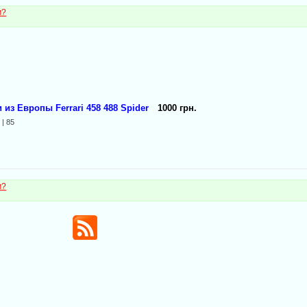
м?
из Европы Ferrari 458 488 Spider
1000 грн.
й
| 85
м?