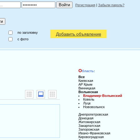
Регистрация
|
Забыли пароль?
по заголовку
Добавить объявление
c фото
О
бласть:
Все
Киевская
АР Крым
Винницкая
Волынская
Владимир-Волынский
Ковель
Луцк
Нововолынск
Днепропетровская
Донецкая
Житомирская
Закарпатская
Запорожская
Ивано-Франковская
Кировоградская