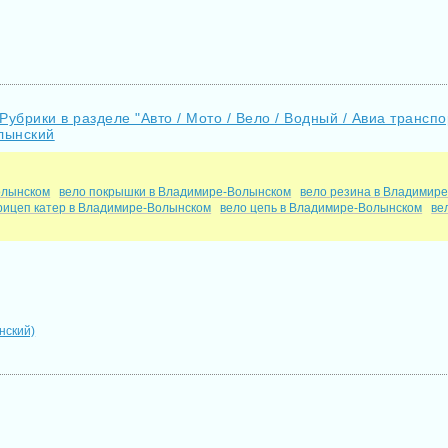
Рубрики в разделе "Авто / Мото / Вело / Водный / Авиа транс
олынский
олынском
вело покрышки в Владимире-Волынском
вело резина в Владимир
рицеп катер в Владимире-Волынском
вело цепь в Владимире-Волынском
ве
нский)