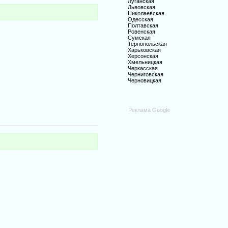
Луганская
Львовская
Николаевская
Одесская
Полтавская
Ровенская
Сумская
Тернопольская
Харьковская
Херсонская
Хмельницкая
Черкасская
Черниговская
Черновицкая
Реклама Google