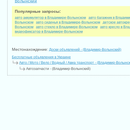
Волынский
Популярные запросы:
авто аккумулятор в Владимире-Волынском
авто багажник в Владим
Волынском
авто сиденья в Владимире-Волынском
детское автокр
Волынском
авто стекло в Владимире-Волынском
авто кресло в В
видеофиксатор в Владимире-Волынском
Местонахождение:
Доски объявлений - (Владимир-Волынский)
Бесплатные объявления в Украине
Авто / Мото / Вело / Водный / Авиа транспорт - (Владимир-Волынс
Автозапчасти - (Владимир-Волынский)