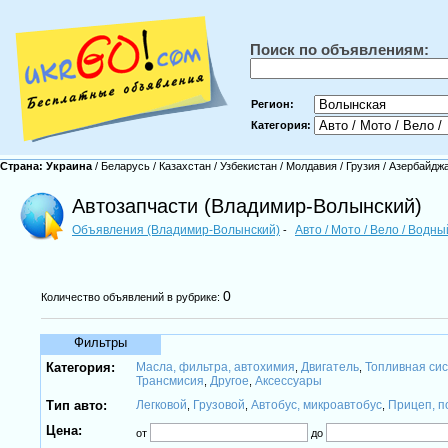
Поиск по объявлениям:
Регион:
Категория:
Страна:
Украина
/
Беларусь
/
Казахстан
/
Узбекистан
/
Молдавия
/
Грузия
/
Азербайдж
Автозапчасти (Владимир-Волынский)
Объявления (Владимир-Волынский)
Авто / Мото / Вело / Водн
-
0
Количество объявлений в рубрике:
Фильтры
Категория:
Масла, фильтра, автохимия
Двигатель
Топливная си
,
,
Трансмисия
Другое
Аксессуары
,
,
Тип авто:
Легковой
Грузовой
Автобус, микроавтобус
Прицеп, п
,
,
,
Цена:
от
до