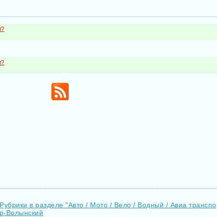
м?
м?
Рубрики в разделе "Авто / Мото / Вело / Водный / Авиа транс
ир-Волынский