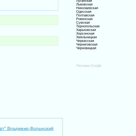
Луганская
Львовская
Николаевская
Одесская
Полтавская
Ровенская
Сумская
Тернопольская
Харьковская
Херсонская
Хмельницкая
Черкасская
Черниговская
Черновицкая
Реклама Google
порт" Владимир-Волынский