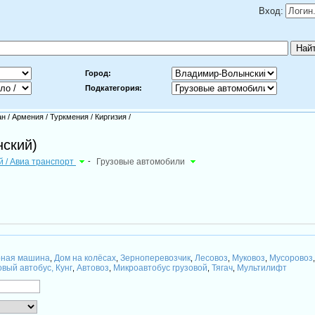
Вход:
Город:
Подкатегория:
ан
/
Армения
/
Туркмения
/
Киргизия
/
ский)
ый / Авиа транспорт
-
Грузовые автомобили
рная машина
Дом на колёсах
Зерноперевозчик
Лесовоз
Муковоз
Мусоровоз
,
,
,
,
,
вый автобус, Кунг
Автовоз
Микроавтобус грузовой
Тягач
Мультилифт
,
,
,
,