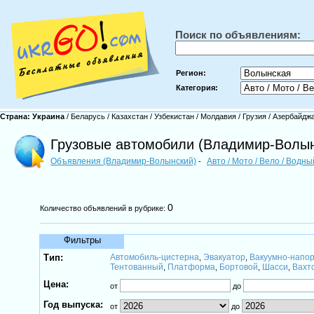
Поиск по объявлениям:
Регион:
Категория:
Страна:
Украина
/
Беларусь
/
Казахстан
/
Узбекистан
/
Молдавия
/
Грузия
/
Азербайдж
Грузовые автомобили (Владимир-Волын
Объявления (Владимир-Волынский)
Авто / Мото / Вело / Водн
-
0
Количество объявлений в рубрике:
Фильтры
Тип:
Автомобиль-цистерна
Эвакуатор
Вакуумно-напо
,
,
Тентованный
Платформа
Бортовой
Шасси
Вахто
,
,
,
,
Цена:
от
до
Год выпуска:
от
до