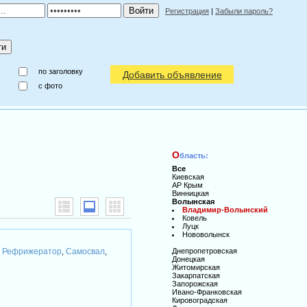
Регистрация
|
Забыли пароль?
по заголовку
Добавить объявление
c фото
О
бласть:
Все
Киевская
АР Крым
Винницкая
Волынская
Владимир-Волынский
Ковель
Луцк
Нововолынск
Рефрижератор
Самосвал
Днепропетровская
,
,
,
Донецкая
Житомирская
Закарпатская
Запорожская
Ивано-Франковская
Кировоградская