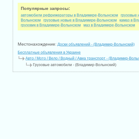
Популярные запросы:
автомобили рефрижераторы в Владимире-Волынском
грузовые
Волынском
грузовые новые в Владимире-Волынском
камаз в В
грузовик в Владимире-Волынском
маз в Владимире-Волынском
Местонахождение:
Доски объявлений - (Владимир-Волынский)
Бесплатные объявления в Украине
Авто / Мото / Вело / Водный / Авиа транспорт - (Владимир-Волы
Грузовые автомобили - (Владимир-Волынский)