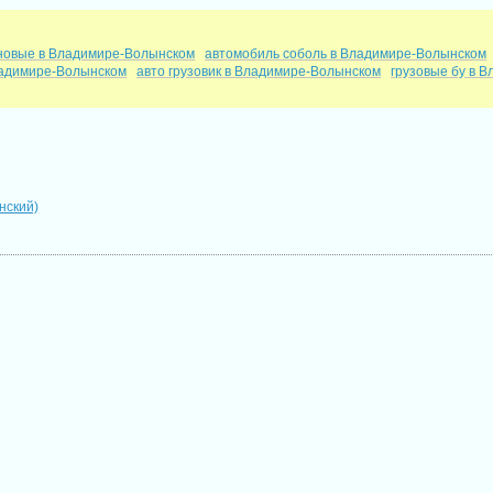
 новые в Владимире-Волынском
автомобиль соболь в Владимире-Волынском
ладимире-Волынском
авто грузовик в Владимире-Волынском
грузовые бу в 
нский)