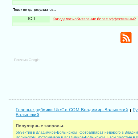
Поиск не дал результатов...
ТОП
Как сделать объявление более эффективным?
Реклама Google
Главные рубрики UkrGo.COM Владимир-Волынский
Ру
|
Волынский
Популярные запросы:
объектив в Владимире-Волынском
фотоаппарат недорого в Влади
Волынском
фотокамера в Владимире-Волынском
часы золотые в