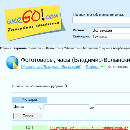
Поиск по объявлениям:
Регион:
Категория:
Страна:
Украина
/
Беларусь
/
Казахстан
/
Узбекистан
/
Молдавия
/
Грузия
/
Азербайдж
Фототовары, часы (Владимир-Волынски
Объявления (Владимир-Волынский)
Техника
-
Фототовары,
-
0
Количество объявлений в рубрике:
Фильтры
Цена:
от
до
ТОП
Как сделать объявление более эффективным?