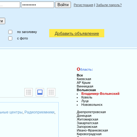
Регистрация
|
Забыли пароль?
по заголовку
Добавить объявление
c фото
О
бласть:
Все
Киевская
АР Крым
Винницкая
Волынская
Владимир-Волынский
Ковель
Луцк
Нововолынск
ьные центры
Радиоприемники
Днепропетровская
,
,
Донецкая
Житомирская
Закарпатская
Запорожская
Ивано-Франковская
Кировоградская