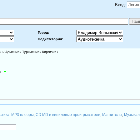
Вход:
Город:
Подкатегория:
ан
/
Армения
/
Туркмения
/
Киргизия
/
а
стика
MP3 плееры
CD MD и виниловые проигрыватели
Магнитолы
Музыкал
,
,
,
,