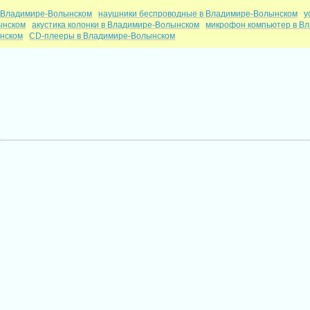
в Владимире-Волынском
наушники беспроводные в Владимире-Волынском
у
ынском
акустика колонки в Владимире-Волынском
микрофон компьютер в В
нском
CD-плееры в Владимире-Волынском