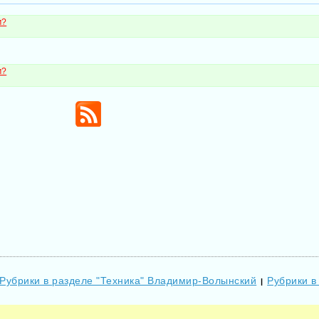
м?
м?
Рубрики в разделе "Техника" Владимир-Волынский
Рубрики в
|