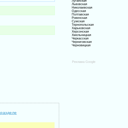
Луганская
Львовская
Николаевская
Одесская
Полтавская
Ровенская
Сумская
Тернопольская
Харьковская
Херсонская
Хмельницкая
Черкасская
Черниговская
Черновицкая
Реклама Google
 разделе