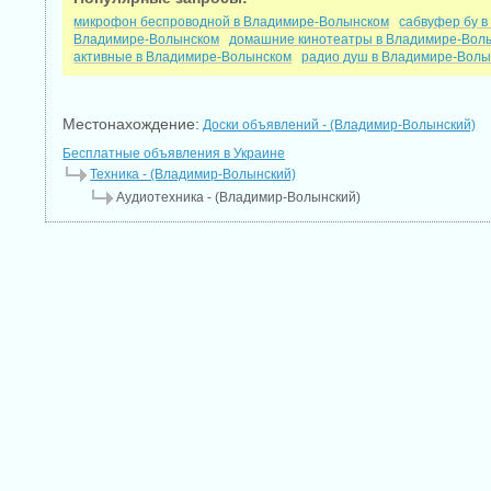
микрофон беспроводной в Владимире-Волынском
сабвуфер бу 
Владимире-Волынском
домашние кинотеатры в Владимире-Вол
активные в Владимире-Волынском
радио душ в Владимире-Волы
Местонахождение:
Доски объявлений - (Владимир-Волынский)
Бесплатные объявления в Украине
Техника - (Владимир-Волынский)
Аудиотехника - (Владимир-Волынский)