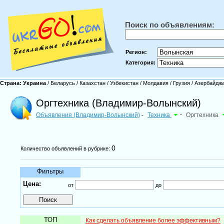
Поиск по объявлениям:
Регион:
Категория:
Страна:
Украина
/
Беларусь
/
Казахстан
/
Узбекистан
/
Молдавия
/
Грузия
/
Азербайдж
Оргтехника (Владимир-Волынский)
Объявления (Владимир-Волынский)
Техника
-
Оргтехника
-
0
Количество объявлений в рубрике:
Фильтры
Цена:
от
до
ТОП
Как сделать объявление более эффективным?