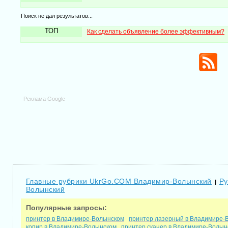
Поиск не дал результатов...
ТОП
Как сделать объявление более эффективным?
Реклама Google
Главные рубрики UkrGo.COM Владимир-Волынский
Ру
|
Волынский
Популярные запросы:
принтер в Владимире-Волынском
принтер лазерный в Владимире-
копир в Владимире-Волынском
принтер сканер в Владимире-Волын