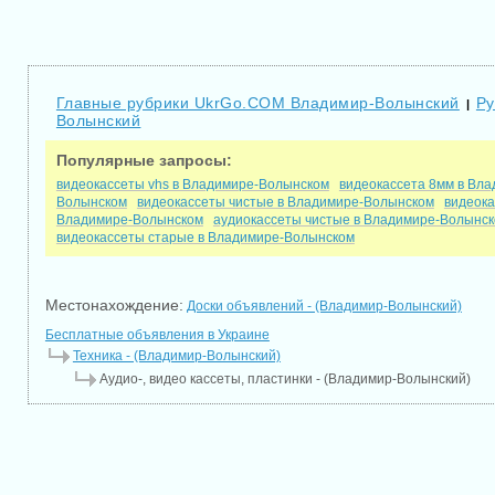
Главные рубрики UkrGo.COM Владимир-Волынский
Ру
|
Волынский
Популярные запросы:
видеокассеты vhs в Владимире-Волынском
видеокассета 8мм в Вл
Волынском
видеокассеты чистые в Владимире-Волынском
видеок
Владимире-Волынском
аудиокассеты чистые в Владимире-Волынс
видеокассеты старые в Владимире-Волынском
Местонахождение:
Доски объявлений - (Владимир-Волынский)
Бесплатные объявления в Украине
Техника - (Владимир-Волынский)
Аудио-, видео кассеты, пластинки - (Владимир-Волынский)