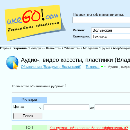
Поиск по объявлениям:
Регион:
Категория:
Страна:
Украина
/
Беларусь
/
Казахстан
/
Узбекистан
/
Молдавия
/
Грузия
/
Азербайдж
Аудио-, видео кассеты, пластинки (Вл
Объявления (Владимир-Волынский)
Техника
-
Аудио-, виде
-
1
Количество объявлений в рубрике:
Фильтры
Цена:
от
до
ТОП
Как сделать объявление более эффективным?