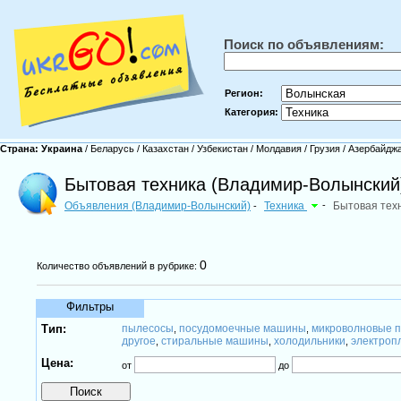
Поиск по объявлениям:
Регион:
Категория:
Страна:
Украина
/
Беларусь
/
Казахстан
/
Узбекистан
/
Молдавия
/
Грузия
/
Азербайдж
Бытовая техника (Владимир-Волынский
Объявления (Владимир-Волынский)
Техника
-
Бытовая тех
-
0
Количество объявлений в рубрике:
Фильтры
Тип:
пылесосы
посудомоечные машины
микроволновые п
,
,
другое
стиральные машины
холодильники
электроп
,
,
,
Цена:
от
до