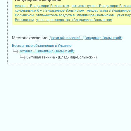
миксер в Владимире-Волынском
вытяжка кухня в Владимире-Волын
холодильник б у в Владимире-Волынском
миксер мини в Владимир
Волынском
увлажнитель воздуха в Владимире-Волынском
утюг па
Волынском
утюг парогенератор в Владимире-Волынском
Местонахождение:
Доски объявлений - (Владимир-Волынский)
Бесплатные объявления в Украине
Техника - (Владимир-Волынский)
Бытовая техника - (Владимир-Волынский)