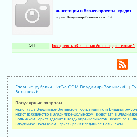
инвестиции в бизнес-проекты, кредит
город:
Владимир-Волынский
| 678
ТОП
Как сделать объявление более эффективным?
Главные рубрики UkrGo.COM Владимир-Волынский
Ру
|
Волынский
Популярные запросы:
юрист суд в Владимире-Волынском
юрист капитал в Владимире-Во
юрист гражданство в Владимире-Волынском
юрист дтп в Владимир
Волынском
юрист адвокат в Владимире-Волынском
юрист icq в В
Владимире-Волынском
юрист брак в Владимире-Волынском