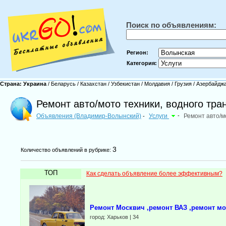
Поиск по объявлениям:
Регион:
Категория:
Страна:
Украина
/
Беларусь
/
Казахстан
/
Узбекистан
/
Молдавия
/
Грузия
/
Азербайдж
Ремонт авто/мото техники, водного тр
Объявления (Владимир-Волынский)
Услуги
-
Ремонт авто/м
-
3
Количество объявлений в рубрике:
ТОП
Как сделать объявление более эффективным?
Ремонт Москвич ,ремонт ВАЗ ,ремонт мо
город: Харьков | 34