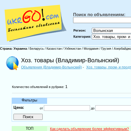
Поиск по объявлениям:
Регион:
Категория:
Страна:
Украина
/
Беларусь
/
Казахстан
/
Узбекистан
/
Молдавия
/
Грузия
/
Азербайдж
Хоз. товары (Владимир-Волынский)
Объявления (Владимир-Волынский)
Хоз. товары, пром- и про
-
1
Количество объявлений в рубрике:
Фильтры
Цена:
от
до
ТОП
Как сделать объявление более эффективным?