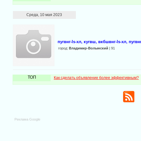
Среда, 10 мая 2023
пугвнг-ls-хл, кугвш, вкбшвнг-ls-хл, пугвнг
город:
Владимир-Волынский
| 91
ТОП
Как сделать объявление более эффективным?
Реклама Google