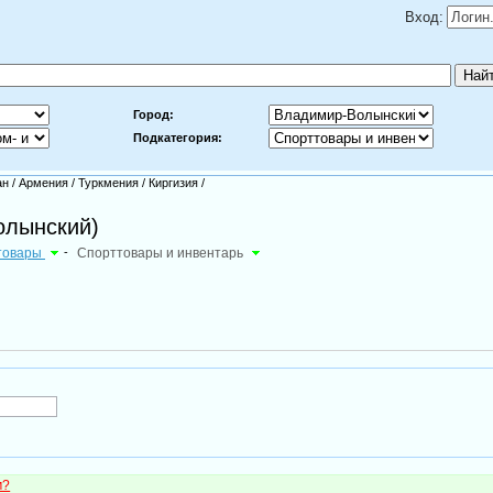
Вход:
Город:
Подкатегория:
ан
/
Армения
/
Туркмения
/
Киргизия
/
олынский)
дтовары
-
Спорттовары и инвентарь
м?