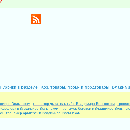
м?
Рубрики в разделе "Хоз. товары, пром- и продтовары" Владим
димире-Волынском
тренажер дыхательный в Владимире-Волынском
тренаж
 фролова в Владимире-Волынском
тренажер беговой в Владимире-Волынск
ом
тренажер орбитрек в Владимире-Волынском