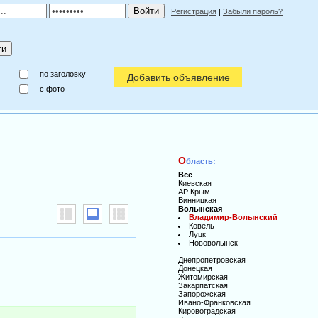
Регистрация
|
Забыли пароль?
по заголовку
Добавить объявление
c фото
О
бласть:
Все
Киевская
АР Крым
Винницкая
Волынская
Владимир-Волынский
Ковель
Луцк
Нововолынск
Днепропетровская
Донецкая
Житомирская
Закарпатская
Запорожская
Ивано-Франковская
Кировоградская