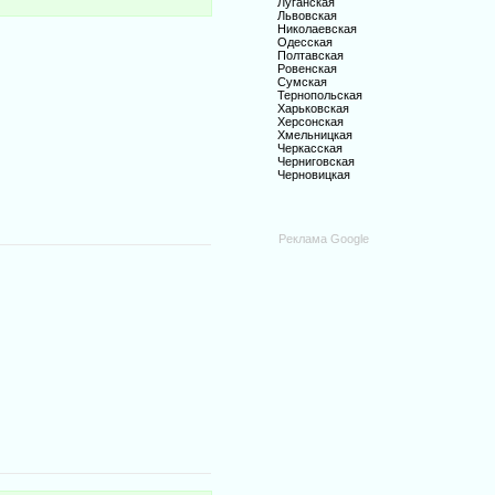
Луганская
Львовская
Николаевская
Одесская
Полтавская
Ровенская
Сумская
Тернопольская
Харьковская
Херсонская
Хмельницкая
Черкасская
Черниговская
Черновицкая
Реклама Google