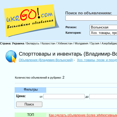
Поиск по объявлениям:
Регион:
Категория:
Страна:
Украина
/
Беларусь
/
Казахстан
/
Узбекистан
/
Молдавия
/
Грузия
/
Азербайдж
Спорттовары и инвентарь (Владимир-В
Объявления (Владимир-Волынский)
Хоз. товары, пром- и про
-
2
Количество объявлений в рубрике:
Фильтры
Цена:
от
до
ТОП
Как сделать объявление более эффективны