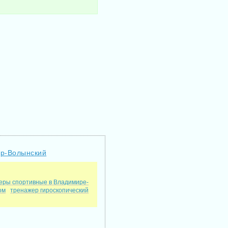
ир-Волынский
еры спортивные в Владимире-
ом
тренажер гироскопический