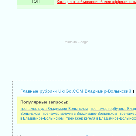
ТОП
Как сделать объявление более эффективны
Реклама Google
Главные рубрики UkrGo.COM Владимир-Волынский
|
Популярные запросы:
тренажер рук в Владимире-Волынском
тренажер горбунок в Вла
Волынском
тренажер мэджик в Владимире-Волынском
тренажер
в Владимире-Волынском
тренажер кегеля в Владимире-Волынск