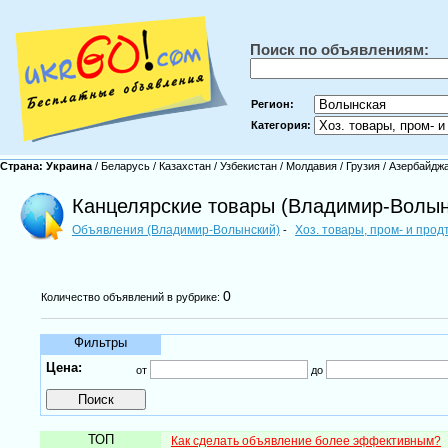
Поиск по объявлениям:
Регион:
Категория:
Страна:
Украина
/
Беларусь
/
Казахстан
/
Узбекистан
/
Молдавия
/
Грузия
/
Азербайдж
Канцелярские товары (Владимир-Волын
Объявления (Владимир-Волынский)
Хоз. товары, пром- и про
-
0
Количество объявлений в рубрике:
Фильтры
Цена:
от
до
ТОП
Как сделать объявление более эффективным?