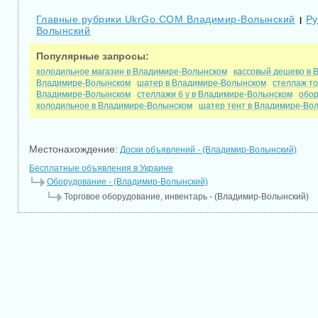
Главные рубрики UkrGo.COM Владимир-Волынский
Ру
|
Волынский
Популярные запросы:
холодильное магазин в Владимире-Волынском
кассовый дешево в
Владимире-Волынском
шатер в Владимире-Волынском
стеллаж т
Владимире-Волынском
стеллажи б у в Владимире-Волынском
обор
холодильное в Владимире-Волынском
шатер тент в Владимире-Во
Местонахождение:
Доски объявлений - (Владимир-Волынский)
Бесплатные объявления в Украине
Оборудование - (Владимир-Волынский)
Торговое оборудование, инвентарь - (Владимир-Волынский)