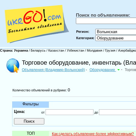
Поиск по объявлениям:
Регион:
Категория:
Страна:
Украина
/
Беларусь
/
Казахстан
/
Узбекистан
/
Молдавия
/
Грузия
/
Азербайдж
Торговое оборудование, инвентарь (Вл
Объявления (Владимир-Волынский)
Оборудование
-
Торго
-
0
Количество объявлений в рубрике:
Фильтры
Цена:
от
до
ТОП
Как сделать объявление более эффективным?