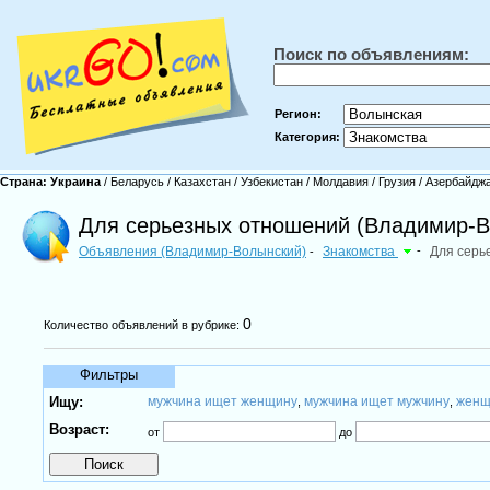
Поиск по объявлениям:
Регион:
Категория:
Страна:
Украина
/
Беларусь
/
Казахстан
/
Узбекистан
/
Молдавия
/
Грузия
/
Азербайдж
Для серьезных отношений (Владимир-В
Объявления (Владимир-Волынский)
Знакомства
-
Для серь
-
0
Количество объявлений в рубрике:
Фильтры
Ищу:
мужчина ищет женщину
мужчина ищет мужчину
женщ
,
,
Возраст:
от
до