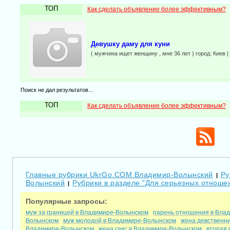
ТОП
Как сделать объявление более эффективным?
Девушку даму для куни
( мужчина ищет женщину , мне 36 лет ) город: Киев |
Поиск не дал результатов...
ТОП
Как сделать объявление более эффективным?
Главные рубрики UkrGo.COM Владимир-Волынский
Ру
|
Волынский
Рубрики в разделе "Для серьезных отнош
|
Популярные запросы:
муж за границей в Владимире-Волынском
парень отношения в Вла
Волынском
муж молодой в Владимире-Волынском
жена девственн
Владимире-Волынском
жена секс в Владимире-Волынском
вторая 