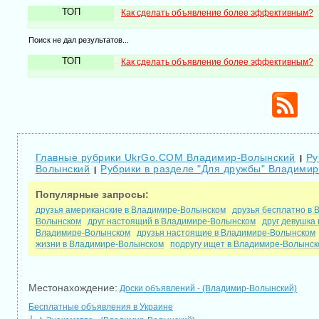
ТОП
Как сделать объявление более эффективным?
Поиск не дал результатов...
ТОП
Как сделать объявление более эффективным?
Главные рубрики UkrGo.COM Владимир-Волынский
Ру
|
Волынский
Рубрики в разделе "Для дружбы" Владими
|
Популярные запросы:
друзья американские в Владимире-Волынском
друзья бесплатно в
Волынском
друг настоящий в Владимире-Волынском
друг девушка
Владимире-Волынском
друзья настоящие в Владимире-Волынском
жизни в Владимире-Волынском
подругу ищет в Владимире-Волынск
Местонахождение:
Доски объявлений - (Владимир-Волынский)
Бесплатные объявления в Украине