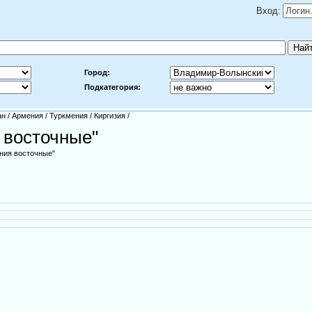
Вход:
Город:
Подкатегория:
ан
/
Армения
/
Туркмения
/
Киргизия
/
 восточные"
ния восточные"