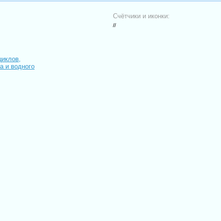
Счётчики и иконки:
//
циклов,
иа и водного