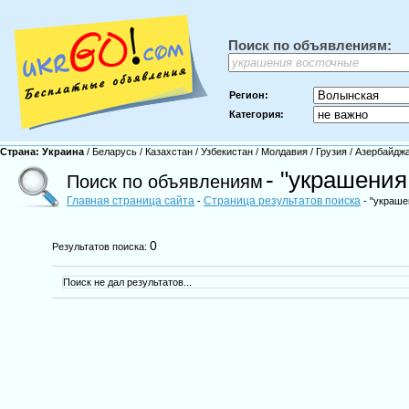
Поиск по объявлениям:
Регион:
Категория:
Страна:
Украина
/
Беларусь
/
Казахстан
/
Узбекистан
/
Молдавия
/
Грузия
/
Азербайдж
- "украшения
Поиск по объявлениям
Главная страница сайта
Страница результатов поиска
-
- "украше
0
Результатов поиска:
Поиск не дал результатов...