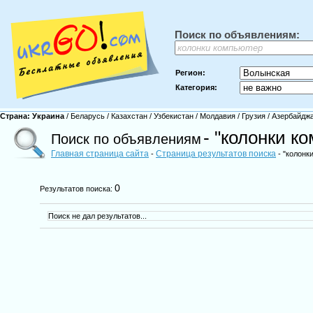
Поиск по объявлениям:
Регион:
Категория:
Страна:
Украина
/
Беларусь
/
Казахстан
/
Узбекистан
/
Молдавия
/
Грузия
/
Азербайдж
- "колонки к
Поиск по объявлениям
Главная страница сайта
Страница результатов поиска
-
- "колонк
0
Результатов поиска:
Поиск не дал результатов...