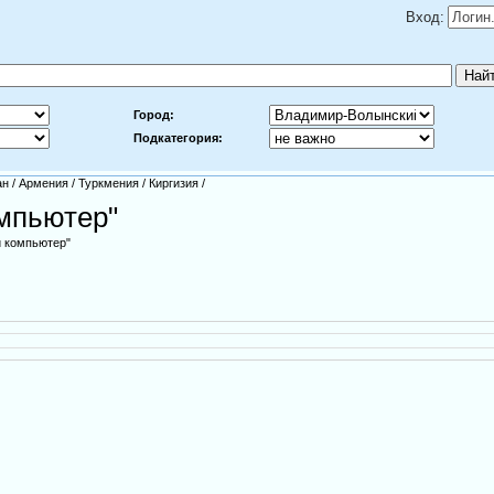
Вход:
Город:
Подкатегория:
ан
/
Армения
/
Туркмения
/
Киргизия
/
омпьютер"
и компьютер"