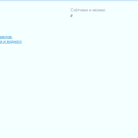
Счётчики и иконки:
//
циклов,
иа и водного