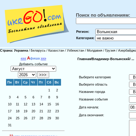
Поиск по объявлениям:
Регион:
Категория:
Страна:
Украина
/
Беларусь
/
Казахстан
/
Узбекистан
/
Молдавия
/
Грузия
/
Азербайдж
А
<<<
фиша
>>>
Главная/
Владимир-Волынский/
...
Добавить событие
Выберите категорию
Пн
Вт
Ср
Чт
Пт
Сб
Вс
Выберите область
1
2
Название города
3
4
5
6
7
8
9
Название события
10
11
12
13
14
15
16
Дата начала:
17
18
19
20
21
22
23
Дата окончания:
24
25
26
27
28
29
30
31